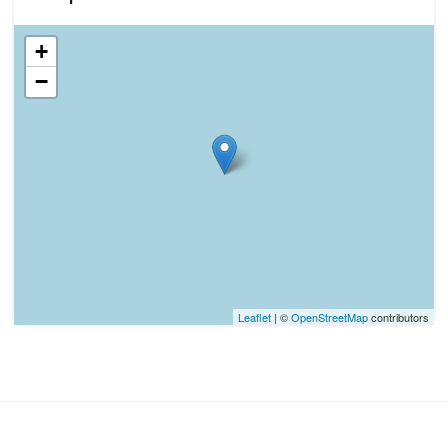
+
−
Leaflet
| ©
OpenStreetMap
contributors