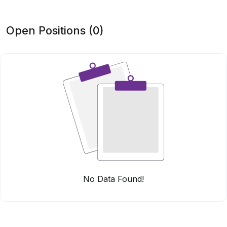
Open Positions (0)
No Data Found!