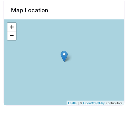
Map Location
+
−
Leaflet
| ©
OpenStreetMap
contributors