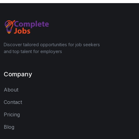
Discover tailored opportunities for job seekers
and top talent for employers
Company
About
Contact
Pricing
Blog