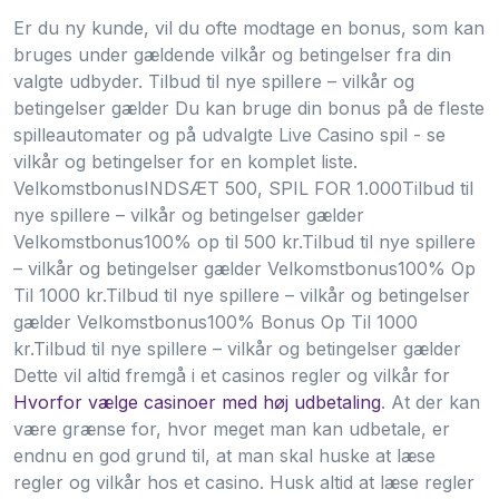
Er du ny kunde, vil du ofte modtage en bonus, som kan
bruges under gældende vilkår og betingelser fra din
valgte udbyder. Tilbud til nye spillere – vilkår og
betingelser gælder Du kan bruge din bonus på de fleste
spilleautomater og på udvalgte Live Casino spil - se
vilkår og betingelser for en komplet liste.
VelkomstbonusINDSÆT 500, SPIL FOR 1.000Tilbud til
nye spillere – vilkår og betingelser gælder
Velkomstbonus100% op til 500 kr.Tilbud til nye spillere
– vilkår og betingelser gælder Velkomstbonus100% Op
Til 1000 kr.Tilbud til nye spillere – vilkår og betingelser
gælder Velkomstbonus100% Bonus Op Til 1000
kr.Tilbud til nye spillere – vilkår og betingelser gælder
Dette vil altid fremgå i et casinos regler og vilkår for
Hvorfor vælge casinoer med høj udbetaling
. At der kan
være grænse for, hvor meget man kan udbetale, er
endnu en god grund til, at man skal huske at læse
regler og vilkår hos et casino. Husk altid at læse regler